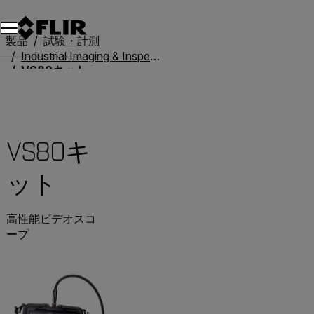
製品
試験・計測
Industrial Imaging & Inspection
VS80キット
VS80キ
ット
高性能ビデオスコ
ープ