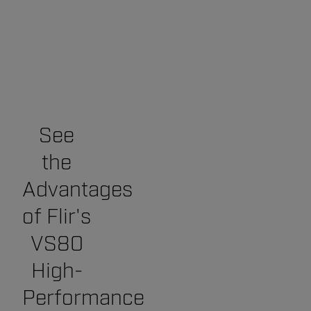
See
the
Advantages
of Flir's
VS80
High-
Performance