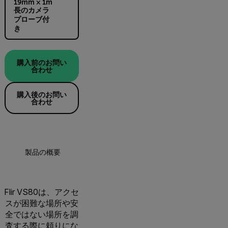
19mm × 1m
長のカメラ
プローブ付
き
購入前のお問い
合わせ
購入後のお問い
合わせ
製品の概要
仕様
アクセサリー
リソ
Flir VS80は、アクセ
スが困難な場所や安
全ではない場所を調
査する際に頼りにな