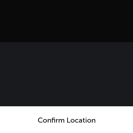
untry and language from the options below to access the appro
Confirm Location