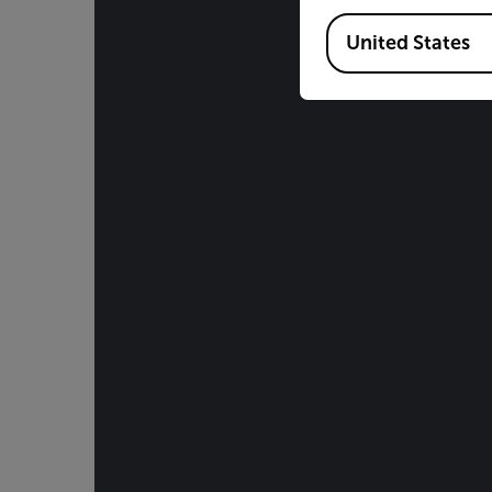
Available Locations
United States