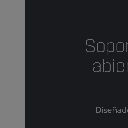
Sopor
abie
Diseñado