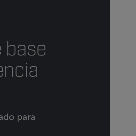
e base
encia
ñado para