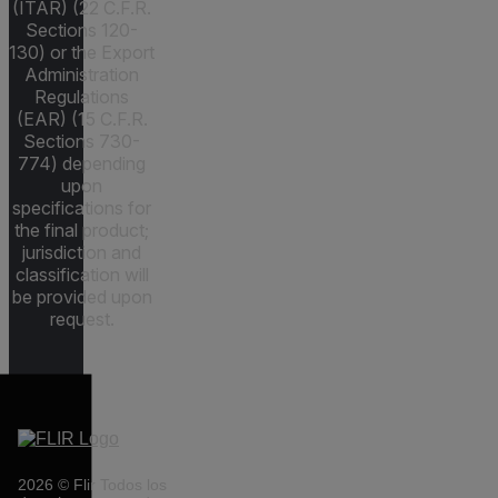
(ITAR) (22 C.F.R.
Sections 120-
130) or the Export
Administration
Regulations
(EAR) (15 C.F.R.
Sections 730-
774) depending
upon
specifications for
the final product;
jurisdiction and
classification will
be provided upon
request.
2026 © Flir Todos los