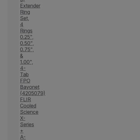
Extender
Ring
Set,
4
Rings
0.25",
0.50",
0.75",
&
1.00",
4-
Tab
FPO
Bayonet
(4205079)
FLIR
Cooled
Science
X-
Series
+
A-