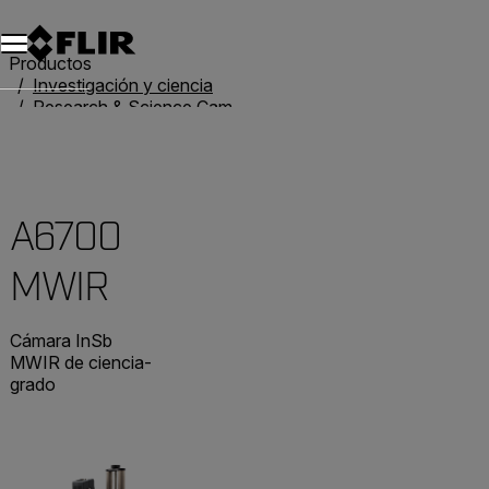
Unread messages
Modelo
Eliminar
artículos
artículo
Añadir al carro
Añadido al carro
Productos
Investigación y ciencia
Research & Science Cameras
A6700 MWIR
A6700
MWIR
Cámara InSb
MWIR de ciencia-
grado