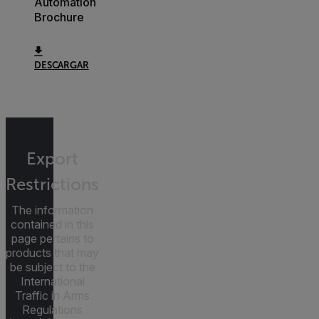
Automation
Brochure
DESCARGAR
Export
Restrictions
The information
contained in this
page pertains to
products that may
be subject to the
International
Traffic in Arms
Regulations