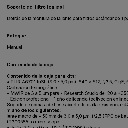
Soporte del filtro [cálido]
Detrás de la montura de la lente para filtros estándar de 1 
Enfoque
Manual
Contenido de la caja
Contenido de la caja para kits:
• FLIR A6701 InSb (3,0 - 5,0 μm), 640 x 512, f/2,5, GigE
Calibración termográfica
• MWIR de 3 a 5 μm para • Research Studio de -20 a +3
- Edición profesional - 1 año de licencia (activación en lí
Soporte de cámara de base abierta de • alta resistencia (
Y uno de los siguientes:
lente macro de • 50 mm de 3,0 a 5,0 μm, f/2,5 (FPO de b
(T300585) o microscopio
• de 1x, 3,0 a 5,0 μm, f/2,5 (4214995) o lente