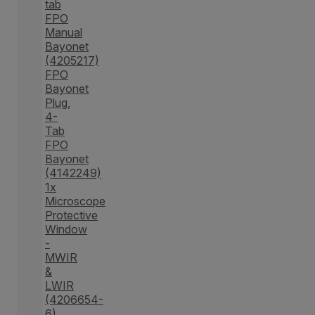
tab
FPO
Manual
Bayonet
(4205217)
FPO
Bayonet
Plug,
4-
Tab
FPO
Bayonet
(4142249)
1x
Microscope
Protective
Window
-
MWIR
&
LWIR
(4206654-
6)