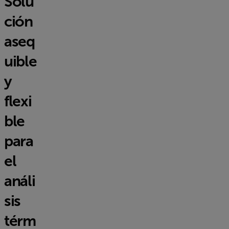
Solu
ción
aseq
uible
y
flexi
ble
para
el
análi
sis
térm