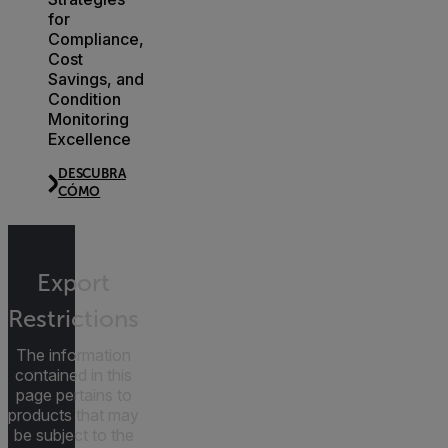
for
Compliance,
Cost
Savings, and
Condition
Monitoring
Excellence
DESCUBRA
CÓMO
Export
Restrictions
The information
contained in this
page pertains to
products that may
be subject to the