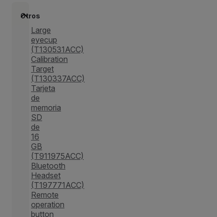
Otros
Large
eyecup
(T130531ACC)
Calibration
Target
(T130337ACC)
Tarjeta
de
memoria
SD
de
16
GB
(T911975ACC)
Bluetooth
Headset
(T197771ACC)
Remote
operation
button