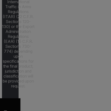
International
Traffic in Arms
Regulations
(ITAR) (22 C.F.R.
Sections 120-
130) or the Export
Administration
Regulations
(EAR) (15 C.F.R.
Sections 730-
774) depending
upon
specifications for
the final product;
jurisdiction and
classification will
be provided upon
request.