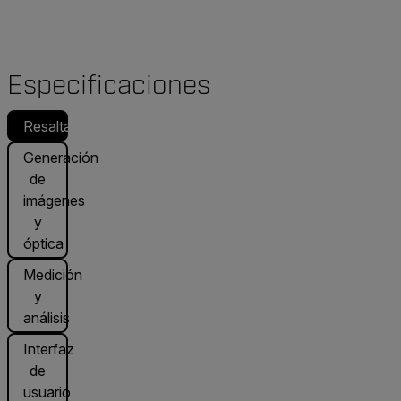
Especificaciones
Resaltado
Generación
de
imágenes
y
óptica
Medición
y
análisis
Interfaz
de
usuario