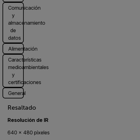
Comunicación
y
almacenamiento
de
datos
Alimentación
Características
medioambientales
y
certificaciones
General
Resaltado
Resolución de IR
640 × 480 píxeles