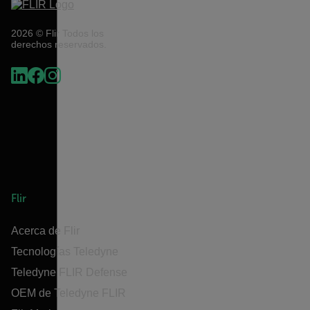
2026 © Flir Todos los
derechos reservados.
Flir
Acerca de Flir
Tecnologías Teledyne
Teledyne FLIR Defense
OEM de Teledyne FLIR