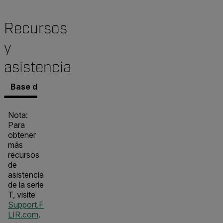
Recursos
y
asistencia
Base de conocimientos
Documentos
Software y 
Nota:
Para
obtener
más
recursos
de
asistencia
de la serie
T, visite
Support.F
LIR.com
.