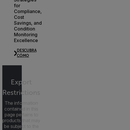
for
Compliance,
Cost
Savings, and
Condition
Monitoring
Excellence
DESCUBRA
CÓMO
Export
Restrictions
The information
contained in this
page pertains to
products that may
be subject to the