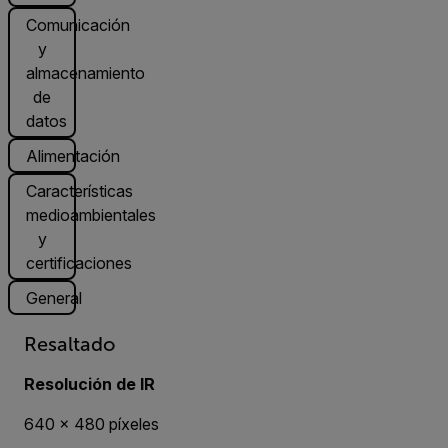
Comunicación
y
almacenamiento
de
datos
Alimentación
Características
medioambientales
y
certificaciones
General
Resaltado
Resolución de IR
640 × 480 píxeles