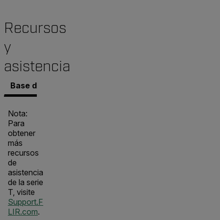
Recursos
y
asistencia
Base de conocimientos
Documentos
Software y 
Nota:
Para
obtener
más
recursos
de
asistencia
de la serie
T, visite
Support.F
LIR.com
.