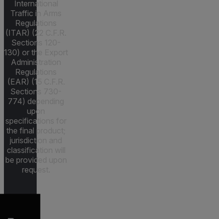
International
Traffic in Arms
Regulations
(ITAR) (22 C.F.R.
Sections 120-
130) or the Export
Administration
Regulations
(EAR) (15 C.F.R.
Sections 730-
774) depending
upon
specifications for
the final product;
jurisdiction and
classification will
be provided upon
request.