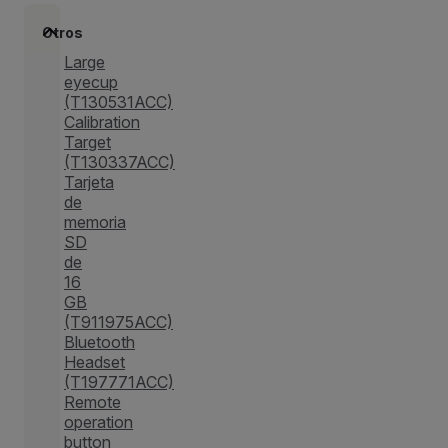
Otros
Large
eyecup
(T130531ACC)
Calibration
Target
(T130337ACC)
Tarjeta
de
memoria
SD
de
16
GB
(T911975ACC)
Bluetooth
Headset
(T197771ACC)
Remote
operation
button