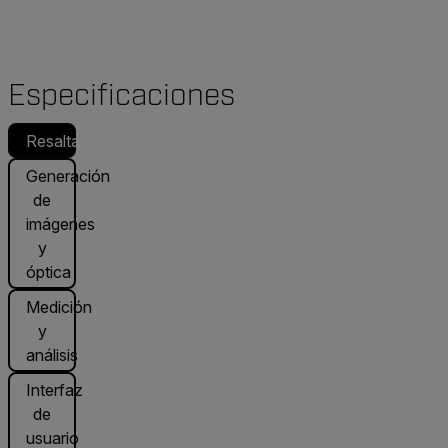
Especificaciones
Resaltado
Generación
de
imágenes
y
óptica
Medición
y
análisis
Interfaz
de
usuario