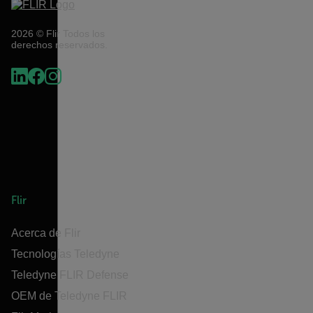
2026 © Flir Todos los
derechos reservados.
Flir
Acerca de Flir
Tecnologías Teledyne
Teledyne FLIR Defense
OEM de Teledyne FLIR