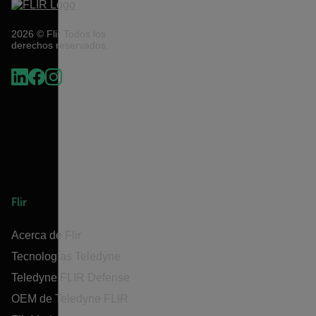
2026 © Flir Todos los
derechos reservados.
Flir
Acerca de Flir
Tecnologías Teledyne
Teledyne FLIR Defense
OEM de Teledyne FLIR