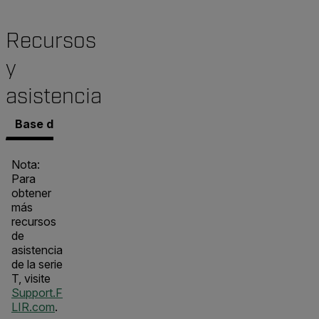
Recursos
y
asistencia
Base de conocimientos
Documentos
Software y 
Nota:
Para
obtener
más
recursos
de
asistencia
de la serie
T, visite
Support.F
LIR.com
.