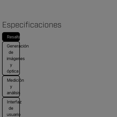
Especificaciones
Resaltado
Generación
de
imágenes
y
óptica
Medición
y
análisis
Interfaz
de
usuario