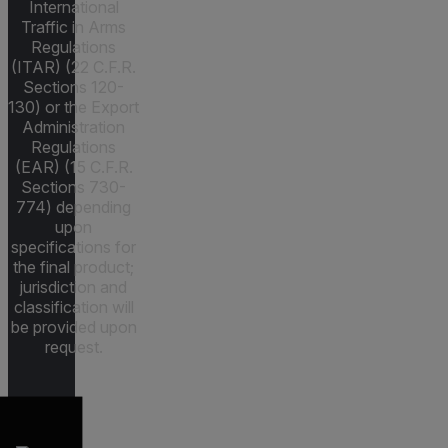
International
Traffic in Arms
Regulations
(ITAR) (22 C.F.R.
Sections 120-
130) or the Export
Administration
Regulations
(EAR) (15 C.F.R.
Sections 730-
774) depending
upon
specifications for
the final product;
jurisdiction and
classification will
be provided upon
request.