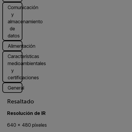
Comunicación
y
almacenamiento
de
datos
Alimentación
Características
medioambientales
y
certificaciones
General
Resaltado
Resolución de IR
640 × 480 píxeles