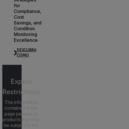
for
Compliance,
Cost
Savings, and
Condition
Monitoring
Excellence
DESCUBRA
CÓMO
Export
Restrictions
The information
contained in this
page pertains to
products that may
be subject to the