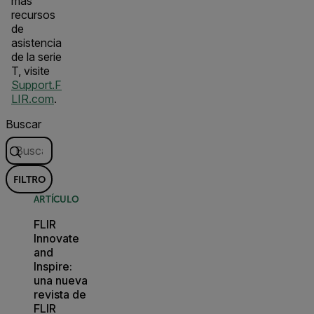
más
recursos
de
asistencia
de la serie
T, visite
Support.F
LIR.com
.
Buscar
FILTRO
ARTÍCULO
FLIR
Innovate
and
Inspire:
una nueva
revista de
FLIR