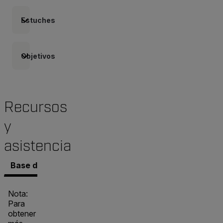
Estuches
Objetivos
Recursos
y
asistencia
Base de conocimientos
Documentos
Software y 
Nota:
Para
obtener