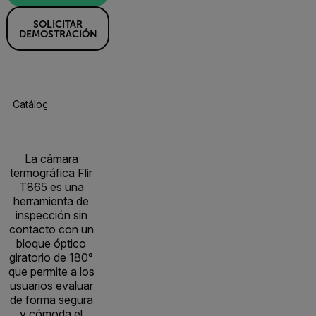
SOLICITAR
DEMOSTRACIÓN
Catálogo De Productos
Especificaciones
Accesorios
R
La cámara
termográfica Flir
T865 es una
herramienta de
inspección sin
contacto con un
bloque óptico
giratorio de 180°
que permite a los
usuarios evaluar
de forma segura
y cómoda el