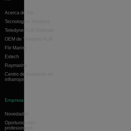
Acerca de Flir
Tecnologías Teledyne
Teledyne FLIR Defense
OEM de Teledyne FLIR
Flir Marine
Extech
Raymarine
Centro de formación en
infrarrojos
Empresa
Novedades
Oportunidades
profesionales