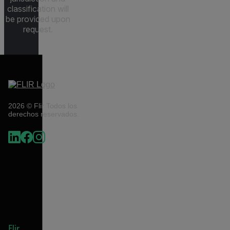
classification will
be provided upon
request.
2026 © Flir Todos los
derechos reservados.
Flir