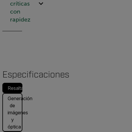
críticas
con
rapidez
Especificaciones
Resaltado
Generación
de
imágenes
y
óptica