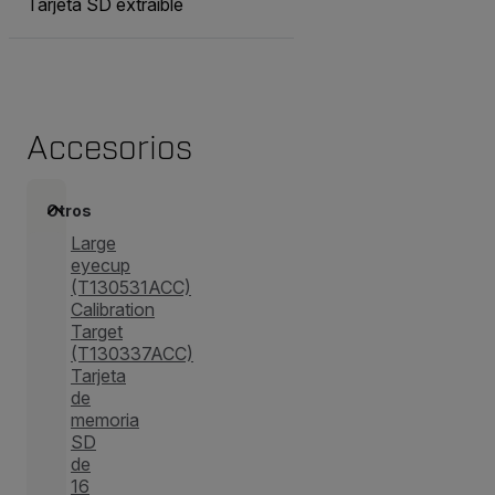
Tarjeta SD extraíble
Accesorios
Otros
Large
eyecup
(T130531ACC)
Calibration
Target
(T130337ACC)
Tarjeta
de
memoria
SD
de
16