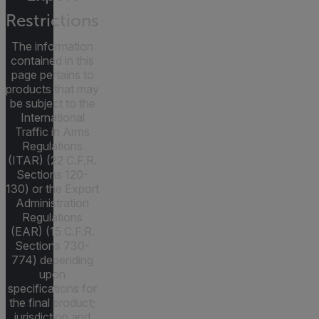
Restrictions
The information
contained in this
page pertains to
products that may
be subject to the
International
Traffic in Arms
Regulations
(ITAR) (22 C.F.R.
Sections 120-
130) or the Export
Administration
Regulations
(EAR) (15 C.F.R.
Sections 730-
774) depending
upon
specifications for
the final product;
jurisdiction and