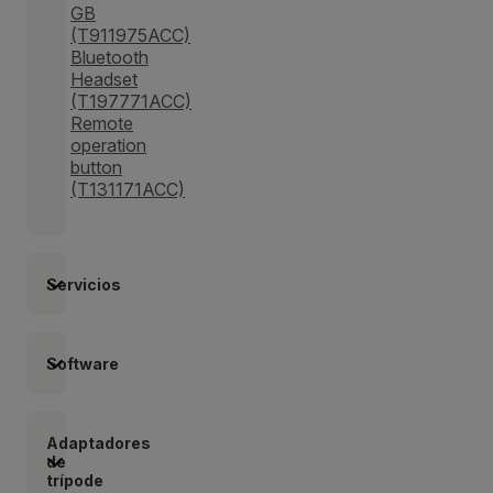
GB
(T911975ACC)
Bluetooth
Headset
(T197771ACC)
Remote
operation
button
(T131171ACC)
Servicios
Software
Adaptadores
de
trípode