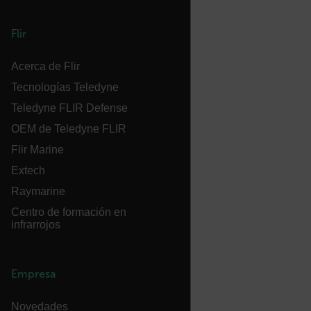
Flir
tdflang
Acerca de Flir
CookieScriptConsent
Tecnologías Teledyne
Teledyne FLIR Defense
OEM de Teledyne FLIR
__cf_bm
Flir Marine
Extech
Raymarine
xdVisitorId
Centro de formación en
infrarrojos
Empresa
Proveedor /
Novedades
Nombre
Vencimiento
De