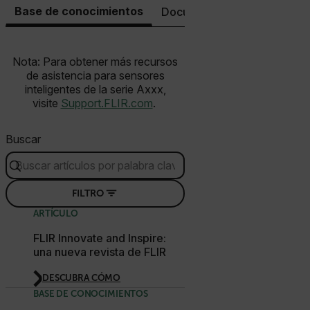
Base de conocimientos
Documentos
Contacto co
.AspNetCore.OpenIdConnect.Nonce.[-
abcdefghijklmnopqrstuvwxyzABCDEFGHIJKLMNOPQRSTUVWXYZ_
Nota: Para obtener más recursos
FPID
de asistencia para sensores
inteligentes de la serie Axxx,
visite
Support.FLIR.com
.
atgRecSessionId
Buscar
ARRAffinitySameSite
FILTRO
ARTÍCULO
E3SessionID
FLIR Innovate and Inspire:
una nueva revista de FLIR
tdfdomain
DESCUBRA CÓMO
BASE DE CONOCIMIENTOS