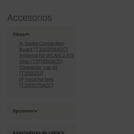
cashrun_session_id
Accesorios
cashrun_site_id
Otros
A-Series Connection
Board (T300268ACC)
CS_FPC
Antenna for WLAN 2.4/5
GHz (T911850ACC)
Política de Privacidad de Google
Connector cap kit
customizerChangeKey
(T300202)
IP hood for lens
(T300075ACC)
sf_territory
x-ms-cpim-cache|[-abcdefghijklmnopqrstuvwxyz_0123456789]{2
Opciones
__epiXSRF
Adaptadores de cable