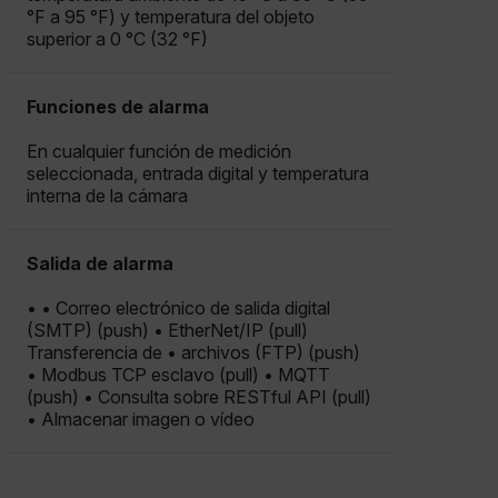
°F a 95 °F) y temperatura del objeto
COOKIES DE FUNCIONALIDAD
superior a 0 °C (32 °F)
Funciones de alarma
Cookies estrictamente necesarias
En cualquier función de medición
Cookies de rendimiento
seleccionada, entrada digital y temperatura
interna de la cámara
Cookies de preferencias
Cookies de funcionalidad
Salida de alarma
Las cookies estrictamente necesarias permiten la
funcionalidad principal del sitio web, como el inicio
de sesión de usuario y la gestión de cuentas. El sitio
• • Correo electrónico de salida digital
web no se puede utilizar correctamente sin las
(SMTP) (push) • EtherNet/IP (pull)
cookies estrictamente necesarias.
Transferencia de • archivos (FTP) (push)
Nombre
• Modbus TCP esclavo (pull) • MQTT
(push) • Consulta sobre RESTful API (pull)
cart_products_oids
• Almacenar imagen o vídeo
cart_products_skus