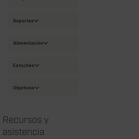
OpenIdConnect.nonce.
[abcdefghijklmnopqrstuvwxyzABCDEFGHIJKLMNOPQRSTUVWXYZ0
Asset_Gate_Form_[abcdefghijklmnopqrstuvwxyzABCDEFGHIJ
Soportes
{1-60}
Language
Alimentación
Estuches
Objetivos
customer_id
Recursos y
.AspNetCore.Correlation.[-
abcdefghijklmnopqrstuvwxyzABCDEFGHIJKLMNOPQRSTUVWXYZ_
asistencia