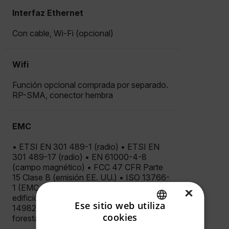
Interfaz Ethernet
Con cable, Wi-Fi (opcional)
Wifi
Función opcional comprada por separado.
RP-SMA, conector hembra
EMC
• ETSI EN 301 489-1 (radio) • ETSI EN
301 489-17 (radio) • EN 61000-4-8
(campo magnético) • FCC 47 CFR Parte
15 Clase B (emisión EE. UU.) • ISO 13766-
1 (EMC - Maquinaria de construcción de
×
edificios y movimiento de tierra) • EN ISO
Ese sitio web utiliza
14982 (EMC - Maquinaria agrícola y
cookies
forestal)
ENGLISH