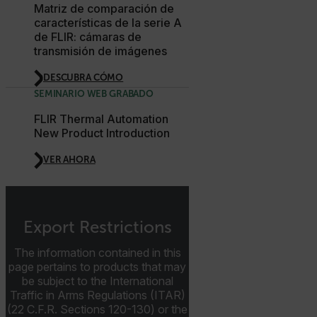
.AspNetCore.Antiforgery.VyLW6ORzMgk
Matriz de comparación de
características de la serie A
de FLIR: cámaras de
transmisión de imágenes
DESCUBRA CÓMO
FPLC
SEMINARIO WEB GRABADO
FLIR Thermal Automation
New Product Introduction
VER AHORA
__cf_bm
Export Restrictions
The information contained in this
atgRecSessionId
page pertains to products that may
be subject to the International
Traffic in Arms Regulations (ITAR)
atgRecVisitorId
(22 C.F.R. Sections 120-130) or the