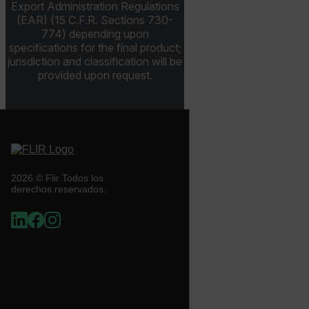
Export Administration Regulations
UserGlobalization
(EAR) (15 C.F.R. Sections 730-
774) depending upon
specifications for the final product;
jurisdiction and classification will be
provided upon request.
X-Oracle-BMC-LBS-Route
EPiServer_Commerce_AnonymousId
2026 © Flir Todos los
derechos reservados.
__cf_bm