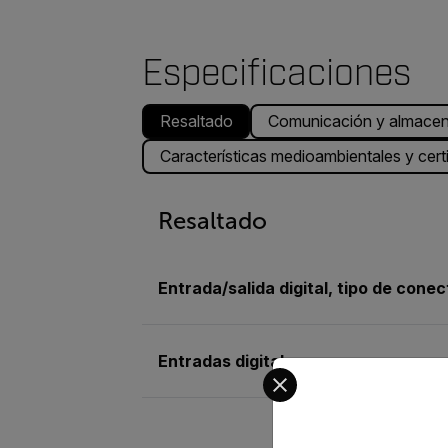
Especificaciones
Resaltado
Comunicación y almacen
Características medioambientales y cert
Resaltado
Entrada/salida digital, tipo de conec
Entradas digitales
Select your preferred co