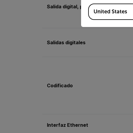
Salida digital, propósito
Available Locations
United States
Salidas digitales
Codificado
Interfaz Ethernet