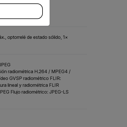
ivo externo • Fallo (NC)
., optorrelé de estado sólido, 1×
MJPEG
ión radiométrica H.264 / MPEG4 /
deo GVSP radiométrico FLIR:
ra lineal y radiométrica FLIR
PEG Flujo radiométrico: JPEG-LS