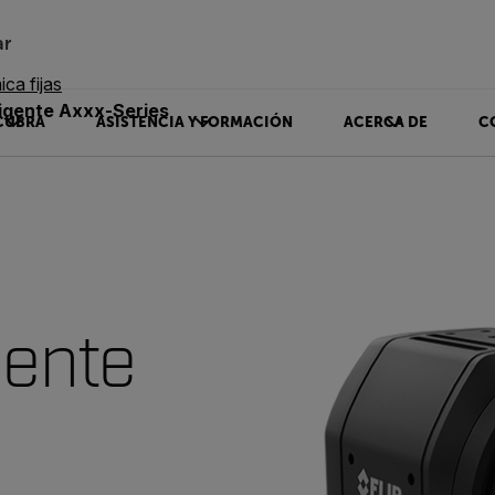
ar
ca fijas
ligente Axxx-Series
CUBRA
ASISTENCIA Y FORMACIÓN
ACERCA DE
C
gente